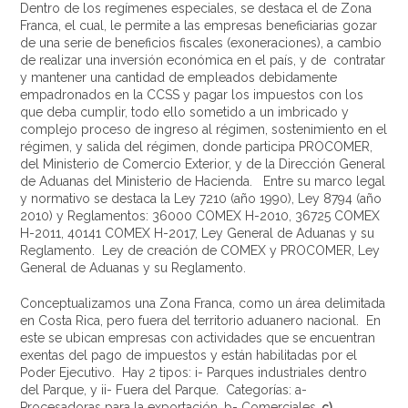
Dentro de los regímenes especiales, se destaca el de Zona
Franca, el cual, le permite a las empresas beneficiarias gozar
de una serie de beneficios fiscales (exoneraciones), a cambio
de realizar una inversión económica en el país, y de contratar
y mantener una cantidad de empleados debidamente
empadronados en la CCSS y pagar los impuestos con los
que deba cumplir, todo ello sometido a un imbricado y
complejo proceso de ingreso al régimen, sostenimiento en el
régimen, y salida del régimen, donde participa PROCOMER,
del Ministerio de Comercio Exterior, y de la Dirección General
de Aduanas del Ministerio de Hacienda. Entre su marco legal
y normativo se destaca la Ley 7210 (año 1990), Ley 8794 (año
2010) y Reglamentos: 36000 COMEX H-2010, 36725 COMEX
H-2011, 40141 COMEX H-2017, Ley General de Aduanas y su
Reglamento. Ley de creación de COMEX y PROCOMER, Ley
General de Aduanas y su Reglamento.
Conceptualizamos una Zona Franca, como un área delimitada
en Costa Rica, pero fuera del territorio aduanero nacional. En
este se ubican empresas con actividades que se encuentran
exentas del pago de impuestos y están habilitadas por el
Poder Ejecutivo. Hay 2 tipos: i- Parques industriales dentro
del Parque, y ii- Fuera del Parque. Categorías: a-
Procesadoras para la exportación, b- Comerciales,
c)