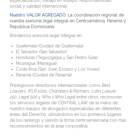
especialización, trabajo en equipo, responsabilidad
social y calidad internacional.
Nuestro VALOR AGREGADO:
La coordinación regional de
nuestra asesoría legal integral en Centroamérica, Panamá y
República Dominicana.
Brindamos asesoría legal integral en:
Guatemala (Ciudad de Guatemala)
El Salvador (San Salvador)
Honduras (Tegucigalpa y San Pedro Sula)
Nicaragua (Managua)
Costa Rica (San José: Escazú y Los Yoses)
Panamá (Ciudad de Panamá)
Prestigiosos directorios internacionales como
Best
Lawyers
,
IFLR 1000
,
Chambers & Partners
,
Latin Lawyer
250
,
Legal 500
y
Who´s Who Legal
entre otros, reconocen
los servicios legales de CENTRAL LAW de la mano de
nuestro equipo de abogados especialistas en diferentes
áreas del Derecho, ubicándolos en los primeros lugares
de los rankings y siendo la firma centroamericana con más
reconocimientos en el área corporativa.