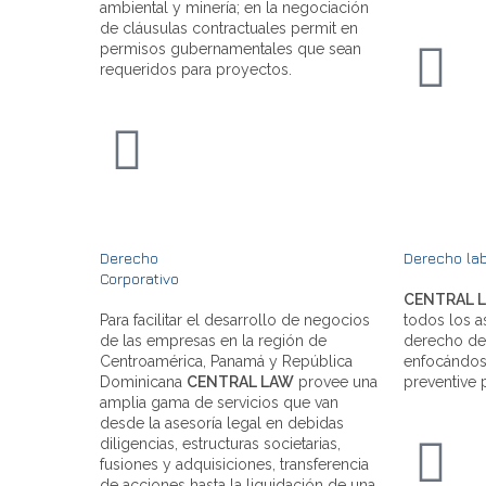
ambiental y minería; en la negociación
de cláusulas contractuales permit en
permisos gubernamentales que sean
requeridos para proyectos.
Derecho
Derecho lab
Corporativo
CENTRAL 
Para facilitar el desarrollo de negocios
todos los a
de las empresas en la región de
derecho de
Centroamérica, Panamá y República
enfocándos
Dominicana
CENTRAL LAW
provee una
preventive p
amplia gama de servicios que van
desde la asesoría legal en debidas
diligencias, estructuras societarias,
fusiones y adquisiciones, transferencia
de acciones hasta la liquidación de una