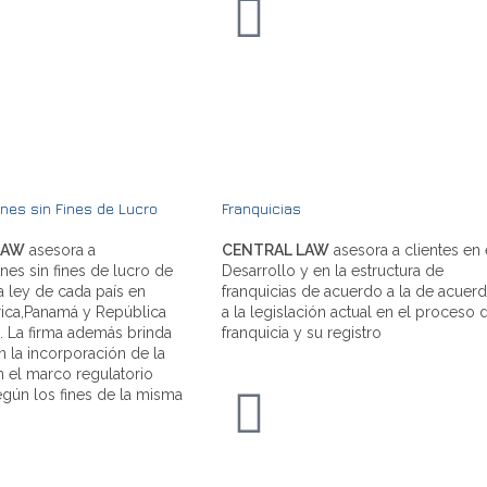
nes sin Fines de Lucro
Franquicias
LAW
asesora a
CENTRAL LAW
asesora a clientes en 
nes sin fines de lucro de
Desarrollo y en la estructura de
a ley de cada país en
franquicias de acuerdo a la de acuer
ica,Panamá y República
a la legislación actual en el proceso 
 La firma además brinda
franquicia y su registro
n la incorporación de la
n el marco regulatorio
egún los fines de la misma