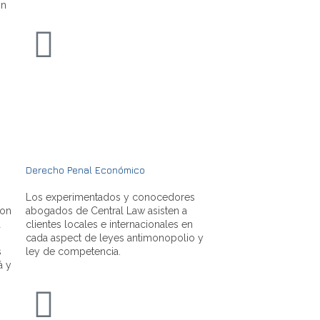
ón
Derecho Penal Económico
Los experimentados y conocedores
con
abogados de Central Law asisten a
a
clientes locales e internacionales en
cada aspect de leyes antimonopolio y
s
ley de competencia.
á y