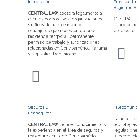
Inmigración
Propiedad In
Registros S
CENTRAL LAW
asesora legalmente a
clientes corporativos, organizaciones
CENTRAL LA
sin fines de lucro e inversores
la protecci
extranjeros que necesitan obtener
propiedad in
residencia temporal, permanente,
permiso de trabajo y autorizaciones
relacionadas en Centroamérica, Panamá
y República Dominicana.
Seguros y
Telecomuni
Reaseguros
La necesida
CENTRAL LAW
tiene el conocimiento y
tecnología
la experiencia en el área de seguros y
regulacione
reaseguros en todo Centroamérica,
telecomunic