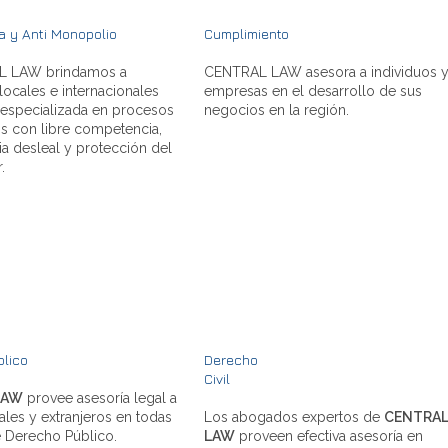
 y Anti Monopolio
Cumplimiento
L LAW brindamos a
CENTRAL LAW asesora a individuos 
ocales e internacionales
empresas en el desarrollo de sus
 especializada en procesos
negocios en la región.
s con libre competencia,
 desleal y protección del
.
blico
Derecho
Civil
LAW
provee asesoría legal a
cales y extranjeros en todas
Los abogados expertos de
CENTRA
e Derecho Público.
LAW
proveen efectiva asesoría en