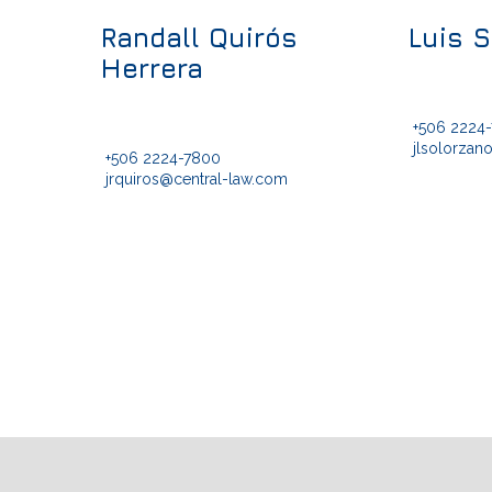
Randall Quirós
Luis 
Herrera
+506 2224
j
lsolorzan
+506 2224-7800
jrquiros@central-law.com