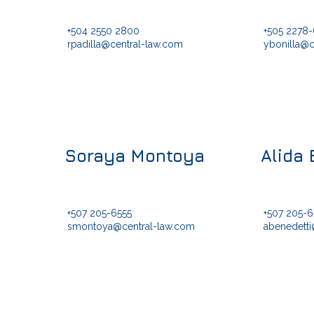
+504 2550 2800
+505 2278
rpadilla@central-law.com
ybonilla@c
Soraya Montoya
Alida 
+507 205-6555
+507 205-6
smontoya@central-law.com
abenedetti