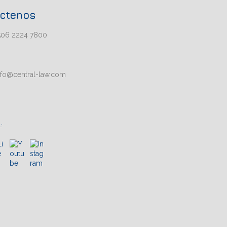
ctenos
506 2224 7800
nfo@central-law.com
: