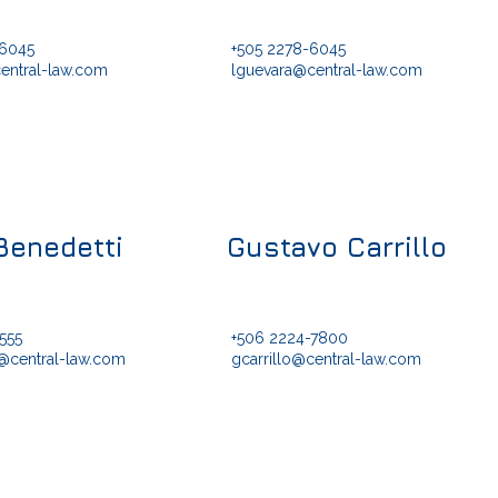
-6045
+505 2278-6045
entral-law.com
lguevara@central-law.com
Benedetti
Gustavo Carrillo
555
+506 2224-7800
@central-law.com
gcarrillo@central-law.com