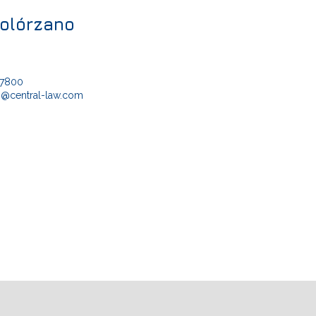
Solórzano
-7800
o@central-law.com