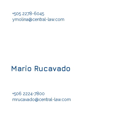
+505 2278-6045
ymolina@central-law.com
Mario Rucavado
+506 2224-7800
mrucavado@central-law.com