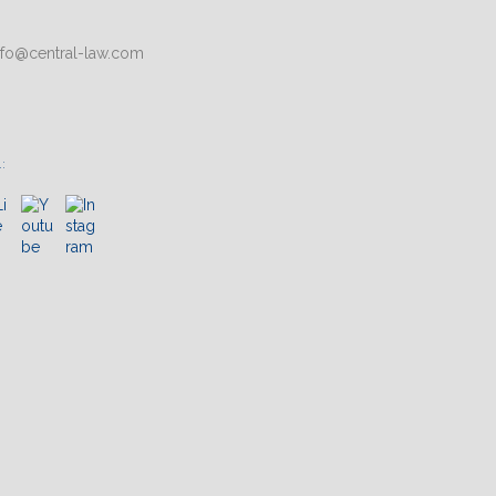
nfo@central-law.com
: