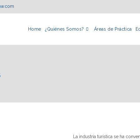
law.com
Home
¿Quiénes Somos?
Áreas de Práctica
E
s
La industria turística se ha conv