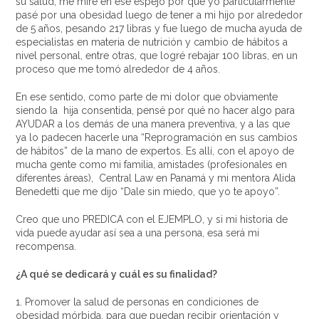
su salud, me miré en ese espejo por que yo particularmente
pasé por una obesidad luego de tener a mi hijo por alrededor
de 5 años, pesando 217 libras y fue luego de mucha ayuda de
especialistas en materia de nutrición y cambio de hábitos a
nivel personal, entre otras, que logré rebajar 100 libras, en un
proceso que me tomó alrededor de 4 años.
En ese sentido, como parte de mi dolor que obviamente
siendo la hija consentida, pensé por qué no hacer algo para
AYUDAR a los demás de una manera preventiva, y a las que
ya lo padecen hacerle una “Reprogramación en sus cambios
de hábitos” de la mano de expertos. Es allí, con el apoyo de
mucha gente como mi familia, amistades (profesionales en
diferentes áreas), Central Law en Panamá y mi mentora Alida
Benedetti que me dijo “Dale sin miedo, que yo te apoyo”.
Creo que uno PREDICA con el EJEMPLO, y si mi historia de
vida puede ayudar así sea a una persona, esa será mi
recompensa.
¿A qué se dedicará y cuál es su finalidad?
1. Promover la salud de personas en condiciones de
obesidad mórbida, para que puedan recibir orientación y