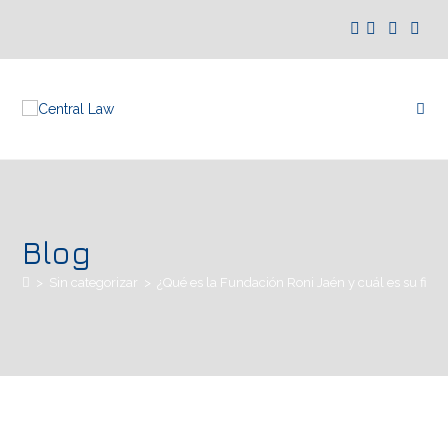
Blog
>
Sin categorizar
>
¿Qué es la Fundación Roni Jaén y cuál es su fina