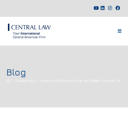
Blog
>
Guatemala
>
Aspectos Relevantes Que Se Deben Conocer De La N