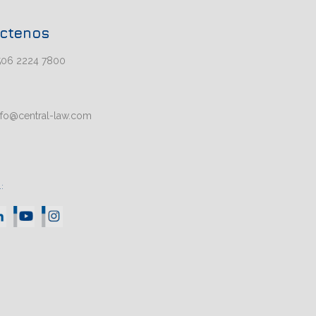
ctenos
506 2224 7800
nfo@central-law.com
: