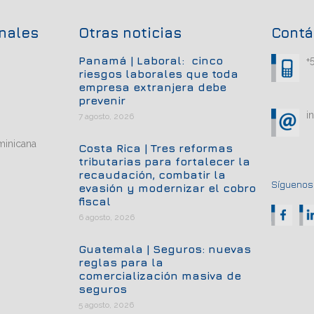
onales
Otras noticias
Contá
Panamá | Laboral: cinco
+
riesgos laborales que toda
empresa extranjera debe
prevenir
i
7 agosto, 2026
minicana
Costa Rica | Tres reformas
tributarias para fortalecer la
recaudación, combatir la
Síguenos.
evasión y modernizar el cobro
fiscal
6 agosto, 2026
Guatemala | Seguros: nuevas
reglas para la
comercialización masiva de
seguros
5 agosto, 2026