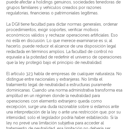
puede afectar a holdings genuinos, sociedades tenedoras de
grupos familiares y vehículos creados por razones
regulatorias, financieras o patrimoniales legítimas.
La DGII tiene facultad para dictar normas generales, ordenar
procedimientos, exigir soportes, verificar motivos
económicos válidos y rechazar operaciones artificiales. Eso
no está en discusión. Lo que merece examinarse es si, al
hacerlo, puede reducir el alcance de una disposición legal
redactada en términos amplios. La facultad de control no
equivale a la potestad de redefinir el universo de operaciones
que la ley protegió bajo el principio de neutralidad.
El artículo 323 habla de empresas de cualquier naturaleza. No
distingue entre nacionales y extranjeras. No limita el
tratamiento legal de neutralidad a estructuras puramente
dominicanas. Cuando una norma administrativa transforma esa
amplitud en un régimen donde la neutralidad para
operaciones con elemento extranjero queda como
excepción, surge una duda razonable sobre si estamos ante
una interpretación de la ley o ante una restricción que, por su
intensidad, solo el legislador podría haber establecido. Si la
ley no prevé una limitación subjetiva para acceder al
tratamiento de neutralidad, esa limitación no debería ser