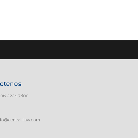
ctenos
506 2224 7800
nfo@central-law.com