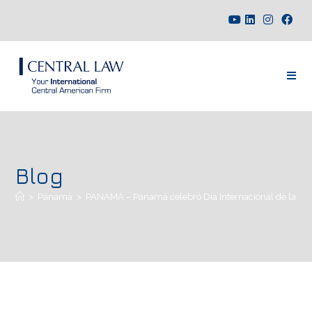
Blog
>
Panamá
>
PANAMÁ – Panamá celebró Día Internacional de la Em