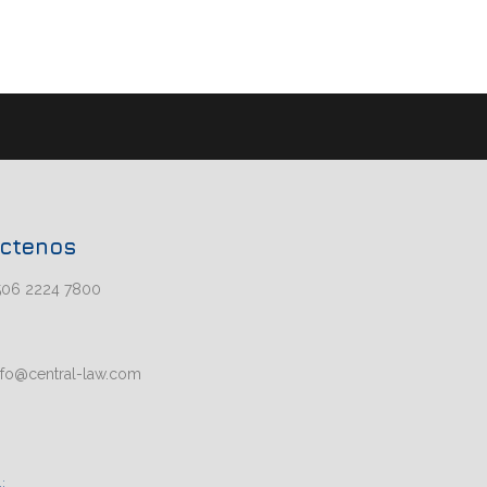
ctenos
506 2224 7800
nfo@central-law.com
: