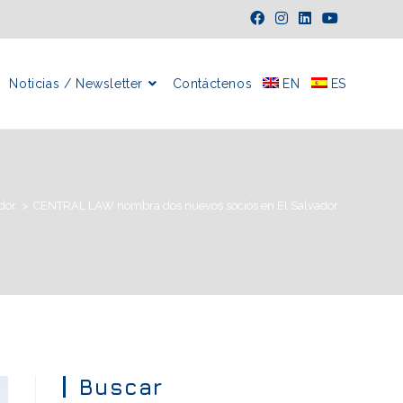
Noticias / Newsletter
Contáctenos
EN
ES
dor
>
CENTRAL LAW nombra dos nuevos socios en El Salvador
Buscar