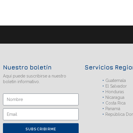
Nuestro boletín
Servicios Regi
Aquí puede suscribirse a nuestro
Guatemala
boletín informativo.
El Salvador
Honduras
Nicaragua
Costa Rica
Panamá
República Do
SUBSCRIBIRME