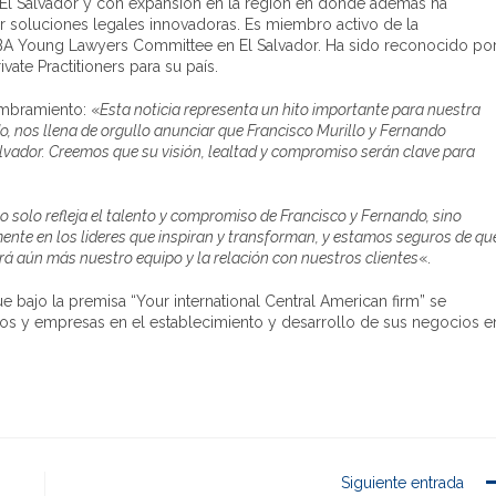
El Salvador y con expansión en la región en donde además ha
r soluciones legales innovadoras. Es miembro activo de la
el IBA Young Lawyers Committee en El Salvador. Ha sido reconocido po
te Practitioners para su país.
ombramiento: «
Esta noticia representa un hito importante para nuestra
o, nos llena de orgullo anunciar que Francisco Murillo y Fernando
ador. Creemos que su visión, lealtad y compromiso serán clave para
o solo refleja el talento y compromiso de Francisco y Fernando, sino
e en los lideres que inspiran y transforman, y estamos seguros de qu
rá aún más nuestro equipo y la relación con nuestros clientes
«.
 bajo la premisa “Your international Central American firm” se
uos y empresas en el establecimiento y desarrollo de sus negocios e
Siguiente entrada