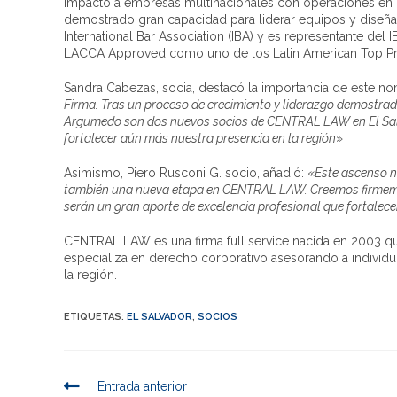
impacto a empresas multinacionales con operaciones en 
demostrado gran capacidad para liderar equipos y diseña
International Bar Association (IBA) y es representante d
LACCA Approved como uno de los Latin American Top Priva
Sandra Cabezas, socia, destacó la importancia de este n
Firma. Tras un proceso de crecimiento y liderazgo demostrad
Argumedo son dos nuevos socios de CENTRAL LAW en El Salv
fortalecer aún más nuestra presencia en la región
»
Asimismo, Piero Rusconi G. socio, añadió: «
Este ascenso n
también una nueva etapa en CENTRAL LAW. Creemos firmement
serán un gran aporte de excelencia profesional que fortalece
CENTRAL LAW es una firma full service nacida en 2003 que
especializa en derecho corporativo asesorando a individ
la región.
ETIQUETAS
:
EL SALVADOR
,
SOCIOS
Entrada anterior