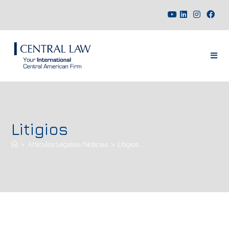
Litigios
>
Artículos Legales/Noticias
>
Litigios