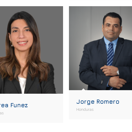
Jorge Romero
rea Funez
Honduras
as