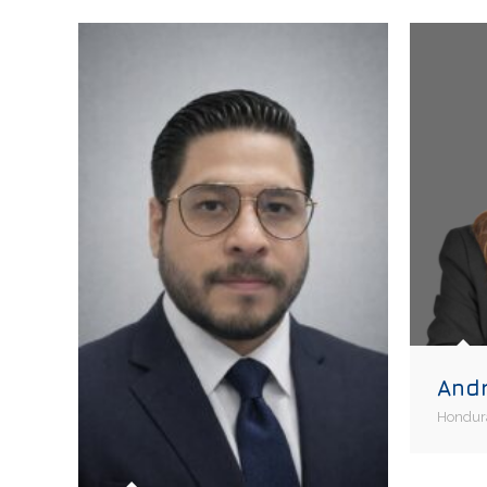
And
Hondur