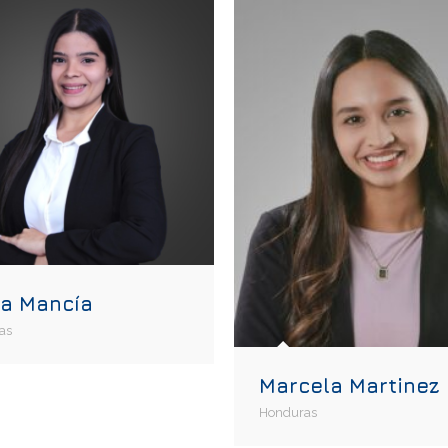
na Mancía
as
Marcela Martinez
Honduras