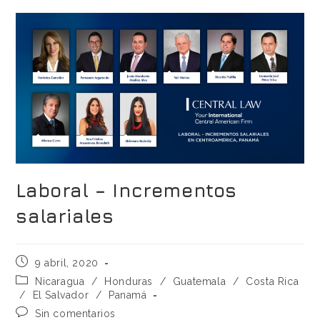
Laboral – Incrementos
salariales
9 abril, 2020
Nicaragua
/
Honduras
/
Guatemala
/
Costa Rica
/
El Salvador
/
Panamá
Sin comentarios