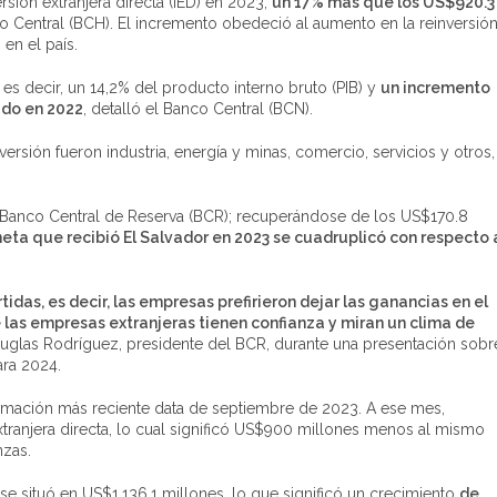
sión extranjera directa (IED) en 2023,
un 17% más que los US$920.3
o Central (BCH). El incremento obedeció al aumento en la reinversió
 en el país.
s decir, un 14,2% del producto interno bruto (PIB) y
un incremento
ado en 2022
, detalló el Banco Central (BCN).
sión fueron industria, energía y minas, comercio, servicios y otros,
l Banco Central de Reserva (BCR); recuperándose de los US$170.8
 neta que recibió El Salvador en 2023 se cuadruplicó con respecto 
tidas, es decir, las empresas prefirieron dejar las ganancias en el
e las empresas extranjeras tienen confianza y miran un clima de
uglas Rodríguez, presidente del BCR, durante una presentación sobr
ara 2024.
formación más reciente data de septiembre de 2023. A ese mes,
xtranjera directa, lo cual significó US$900 millones menos al mismo
nzas.
3 se situó en US$1,136.1 millones, lo que significó un crecimiento
de