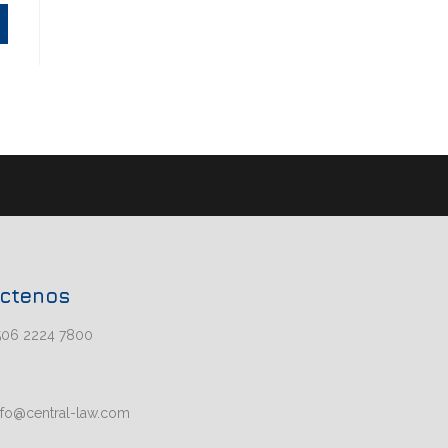
ctenos
506 2224 7800
nfo@central-law.com