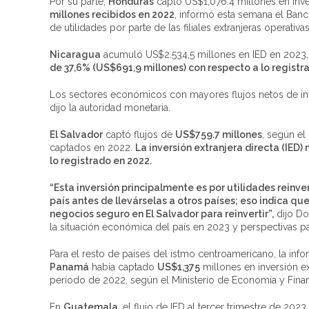
Por su parte,
Honduras
captó US$1,076.4 millones en inver
millones recibidos en 2022
, informó esta semana el Banc
de utilidades por parte de las filiales extranjeras operativas
Nicaragua
acumuló US$2.534,5 millones en IED en 2023, e
de 37,6% (US$691,9 millones) con respecto a lo registr
Los sectores económicos con mayores flujos netos de inver
dijo la autoridad monetaria.
El Salvador
captó flujos de
US$759.7 millones
, según e
captados en 2022.
La inversión extranjera directa (IED)
lo registrado en 2022.
“Esta inversión principalmente es por utilidades reinver
país antes de llevárselas a otros países; eso indica qu
negocios seguro en El Salvador para reinvertir”,
dijo Do
la situación económica del país en 2023 y perspectivas p
Para el resto de países del istmo centroamericano, la in
Panamá
había captado
US$1,375
millones en inversión e
período de 2022, según el Ministerio de Economía y Fina
En
Guatemala
, el flujo de IED al tercer trimestre de 202