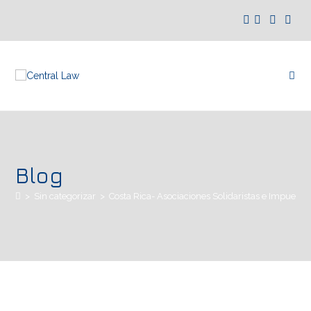
Blog
>
Sin categorizar
>
Costa Rica- Asociaciones Solidaristas e Impuesto