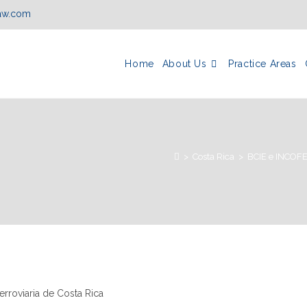
law.com
Home
About Us
Practice Areas
>
Costa Rica
>
BCIE e INCOFER