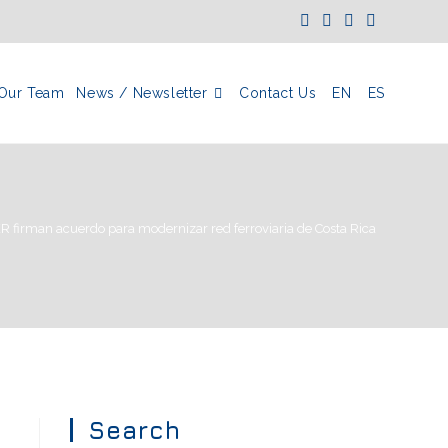
Our Team
News / Newsletter
Contact Us
EN
ES
 firman acuerdo para modernizar red ferroviaria de Costa Rica
Search