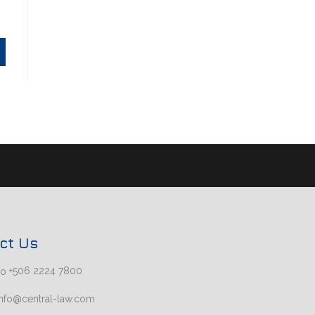
ct Us
+506 2224 7800
nfo@central-law.com