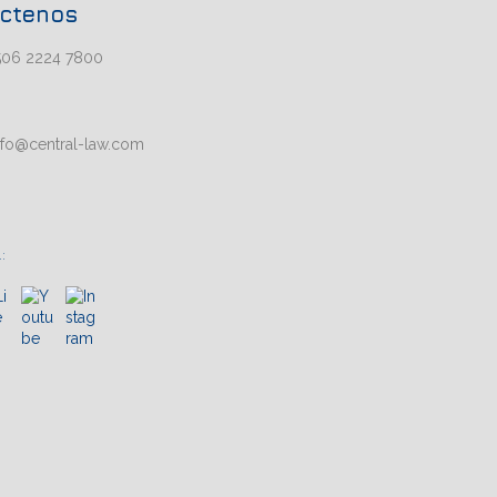
ctenos
506 2224 7800
nfo@central-law.com
: