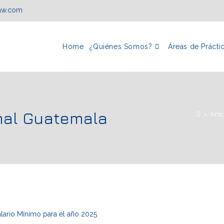
law.com
Home
¿Quiénes Somos?
Áreas de Prácti
rmal Guatemala
>
Artí