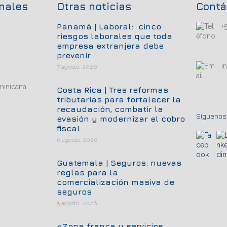
onales
Otras noticias
Contá
Panamá | Laboral: cinco
+
riesgos laborales que toda
empresa extranjera debe
prevenir
i
7 agosto, 2026
minicana
Costa Rica | Tres reformas
tributarias para fortalecer la
recaudación, combatir la
Síguenos.
evasión y modernizar el cobro
fiscal
6 agosto, 2026
Guatemala | Seguros: nuevas
reglas para la
comercialización masiva de
seguros
5 agosto, 2026
«Zona franca y servicios