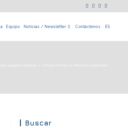
ca
Equipo
Noticias / Newsletter
Contáctenos
ES
culos Legales/Noticias
>
Trabajo formal vs. informal Guatemala
Buscar