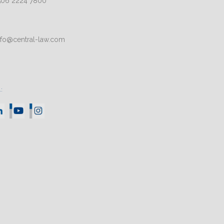
506 2224 7800
nfo@central-law.com
: