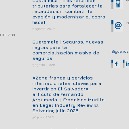
Costa Rica | Tres reformas
+
tributarias para fortalecer la
recaudación, combatir la
evasión y modernizar el cobro
fiscal
i
6 agosto, 2026
minicana
Guatemala | Seguros: nuevas
reglas para la
Síguenos.
comercialización masiva de
seguros
5 agosto, 2026
«Zona franca y servicios
internacionales: claves para
invertir en El Salvador»,
artículo de Fernando
Argumedo y Francisco Murillo
en Legal Industry Review El
Salvador, julio 2026
30 julio, 2026