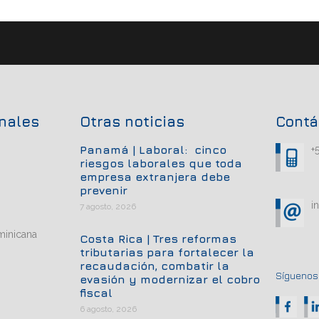
onales
Otras noticias
Contá
Panamá | Laboral: cinco
+
riesgos laborales que toda
empresa extranjera debe
prevenir
i
7 agosto, 2026
minicana
Costa Rica | Tres reformas
tributarias para fortalecer la
recaudación, combatir la
Síguenos.
evasión y modernizar el cobro
fiscal
6 agosto, 2026