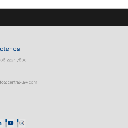
ctenos
506 2224 7800
nfo@central-law.com
: