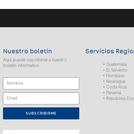
Nuestro boletín
Servicios Regi
Aquí puede suscribirse a nuestro
Guatemala
boletín informativo.
El Salvador
Honduras
Nicaragua
Costa Rica
Panamá
República Do
SUBSCRIBIRME