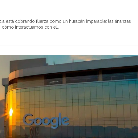
cia está cobrando fuerza como un huracán imparable: las finanzas
n cómo interactuamos con el…