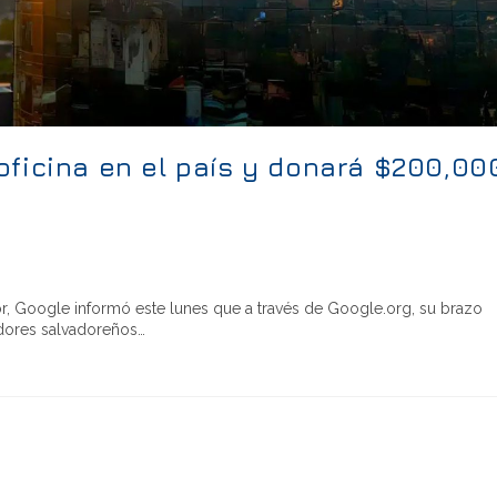
oficina en el país y donará $200,00
or, Google informó este lunes que a través de Google.org, su brazo
edores salvadoreños…