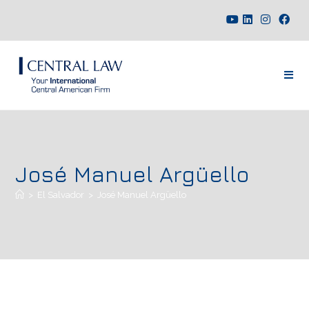
José Manuel Argüello
>
El Salvador
>
José Manuel Argüello