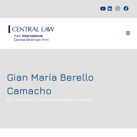
Gian María Berello
Camacho
>
Costa Rica
>
Gian María Berello Camacho